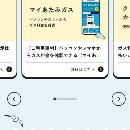
示は
【ご利用無料】パソコンやスマホか
ガス
らガス料金を確認できる【マイあ…
払い
ら
詳細はこちら